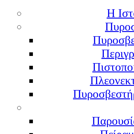
Η Ιστ
Πυροσ
Πυροσβε
Περιγ
Πιστοπο
Πλεονεκ
Πυροσβεστήρ
Παρουσί