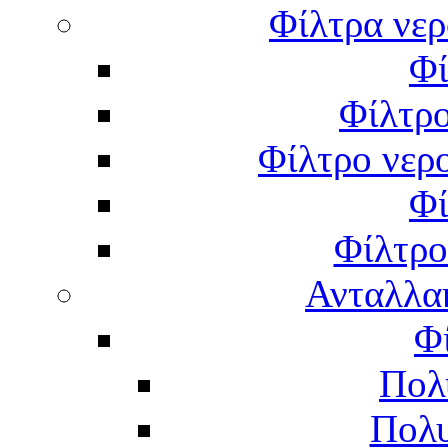
Φίλτρα νερ
Φί
Φίλτρο
Φίλτρο νερο
Φί
Φίλτρο
Ανταλλα
Φ
Πολ
Πολυ