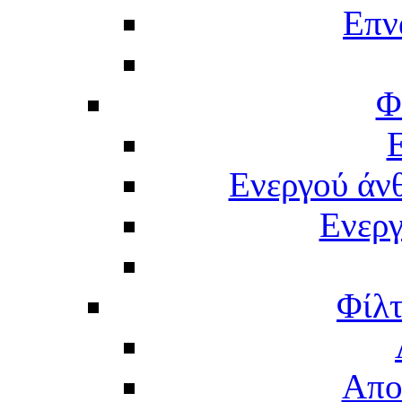
Επν
Φ
Ενεργού άν
Ενερ
Φίλτ
Απο