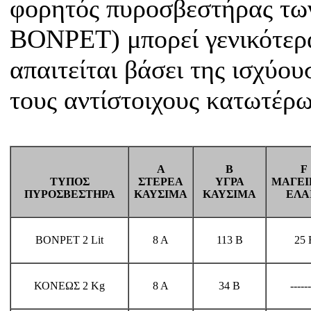
φορητός πυροσβεστήρας τω
BONPET) μπορεί γενικότερα
απαιτείται βάσει της ισχύο
τους αντίστοιχους κατωτέρ
A
Β
F
ΤΥΠΟΣ
ΣΤΕΡΕΑ
ΥΓΡΑ
ΜΑΓΕΙ
ΠΥΡΟΣΒΕΣΤΗΡΑ
ΚΑΥΣΙΜΑ
ΚΑΥΣΙΜΑ
ΕΛΑ
BONPET 2 Lit
8 Α
113 B
25 
ΚΟΝΕΩΣ 2 Kg
8 Α
34 B
------