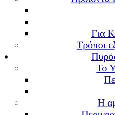
Για Κ
Τρόποι ε
Πυρό
Το 
Πε
Η α
Περιγρα