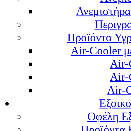
Ανεμιστήρας
Περιγρ
Προϊόντα Υγρ
Air-Cooler μ
Air-
Air-
Air-
Εξοικ
Οφέλη Εξ
Προϊόντα 