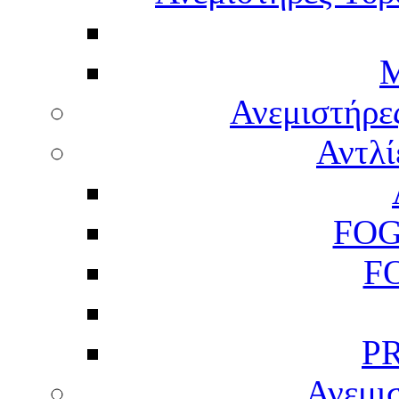
M
Ανεμιστήρε
Αντλί
FOG
F
P
Ανεμισ