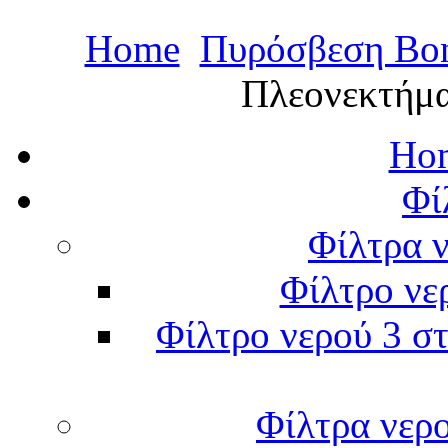
Home
Πυρόσβεση Bo
Πλεονεκτήμ
Hom
Φί
Φίλτρα ν
Φίλτρο νε
Φίλτρο νερού 3 στ
Φίλτρα νερ