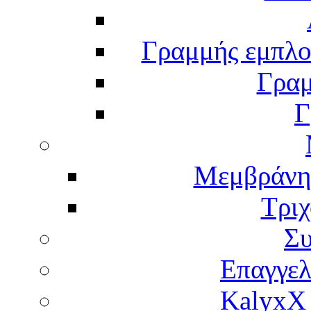
Γραμμής εμπλου
Γραμ
Γ
Μεμβράνη
Τρι
Σ
Επαγγελ
KalyxX