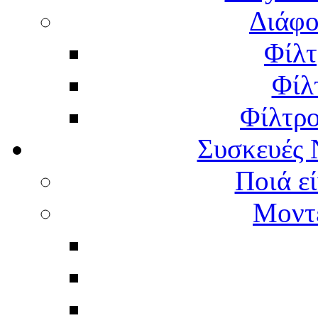
Διάφο
Φίλτ
Φίλ
Φίλτρ
Συσκευές 
Ποιά εί
Μοντέ