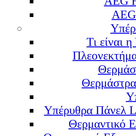
AEG H
AEG
Υπέρ
Τι είναι 
Πλεονεκτήμα
Θερμάσ
Θερμάστρα
Υ
Υπέρυθρα Πάνελ L
Θερμαντικό Ε