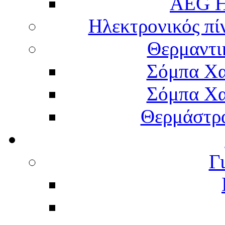
AEG H
Ηλεκτρονικός πί
Θερμαντι
Σόμπα Χα
Σόμπα Χα
Θερμάστρα
Γ