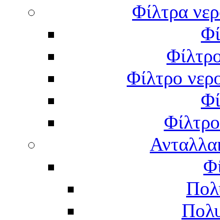
Φίλτρα νερ
Φί
Φίλτρο
Φίλτρο νερο
Φί
Φίλτρο
Ανταλλα
Φ
Πολ
Πολυ