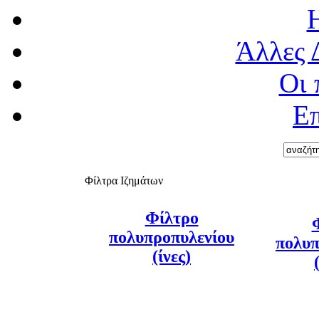
Άλλες 
Οι 
Επ
Φίλτρα Ιζημάτων
Φίλτρο
πολυπροπυλενίου
πολυπ
(ίνες)