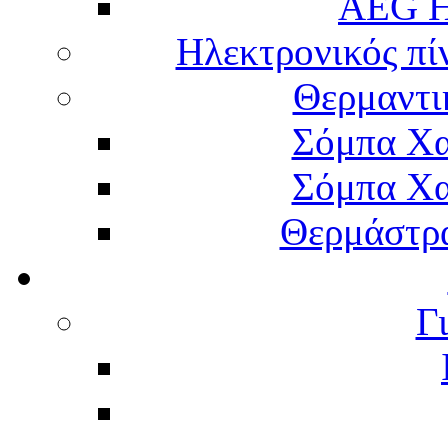
AEG H
Ηλεκτρονικός πί
Θερμαντι
Σόμπα Χα
Σόμπα Χα
Θερμάστρα
Γ