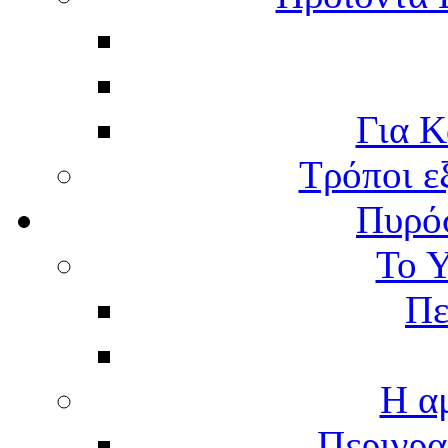
Για Κ
Τρόποι ε
Πυρό
Το 
Πε
Η α
Περιγρα