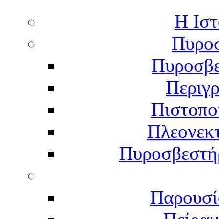
Η Ιστ
Πυροσ
Πυροσβε
Περιγ
Πιστοπο
Πλεονεκ
Πυροσβεστήρ
Παρουσί