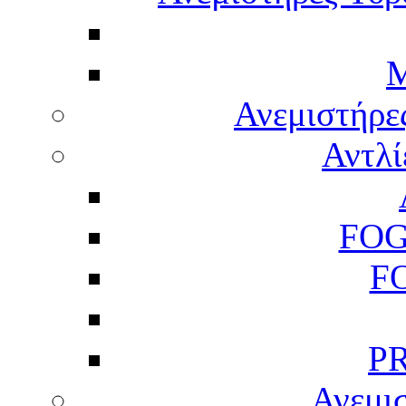
M
Ανεμιστήρε
Αντλί
FOG
F
P
Ανεμισ