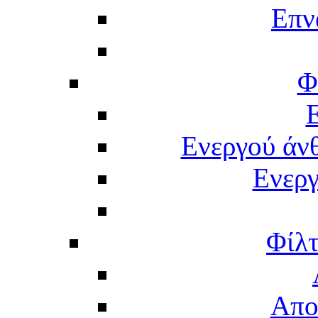
Επν
Φ
Ενεργού άν
Ενερ
Φίλτ
Απο