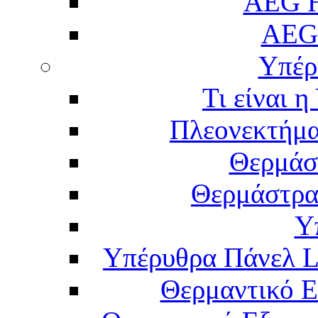
AEG H
AEG
Υπέρ
Τι είναι 
Πλεονεκτήμα
Θερμάσ
Θερμάστρα
Υ
Υπέρυθρα Πάνελ L
Θερμαντικό Ε