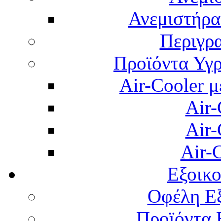
Ανεμιστήρας
Περιγρ
Προϊόντα Υγρ
Air-Cooler μ
Air-
Air-
Air-
Εξοικ
Οφέλη Εξ
Προϊόντα 