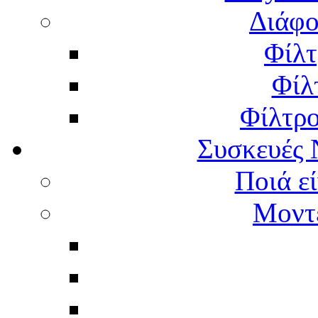
Διάφο
Φίλτ
Φίλ
Φίλτρ
Συσκευές 
Ποιά εί
Μοντέ