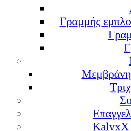
Γραμμής εμπλου
Γραμ
Γ
Μεμβράνη
Τρι
Σ
Επαγγελ
KalyxX