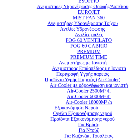
ESOFFIO
Ανεμιστήρες Υδρονέφωσης Οροφής/Δαπέδου
EUROJET
MIST FAN 360
Ανεμιστήρες Υδρονέφωσης Τοίχου
Αντλίες Υδρονέφωσης
Αντλίες απλές
FOG 60 VENTILATO
FOG 60 CABRIO
PREMIUM
PREMIUM TIME
Ανεμιστήρες με Ιονιστή
Ανεμιστήρας Επιδαπέδιος με Ιονιστή
Περιγραφή Yγρής παρειάς
Προϊόντα Υγρής Παρειάς (Air Cooler)
Air-Cooler με υδρονέφωση και ιονιστή
Air-Cooler 2500M³ /h
Air-Cooler 6000M³ /h
Air-Cooler 18000M³ /h
Εξοικονόμηση Νερού
Οφέλη Εξοικονόμησης νερού
Προϊόντα Εξοικονόμησης νερού
Για Βρύση
Για Ντούζ
Για Καζανάκι Τουαλέτας