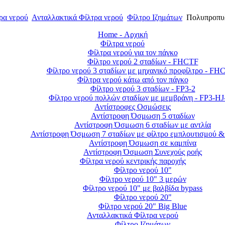
ρα νερού
Ανταλλακτικά Φίλτρα νερού
Φίλτρο Ιζημάτων
Πολυπροπυλε
Home - Αρχική
Φίλτρα νερού
Φίλτρα νερού για τον πάγκο
Φίλτρο νερού 2 σταδίων - FHCTF
Φίλτρο νερού 3 σταδίων με μηχανικό προφίλτρο - FH
Φίλτρα νερού κάτω από τον πάγκο
Φίλτρο νερού 3 σταδίων - FP3-2
Φίλτρο νερού πολλών σταδίων με μεμβράνη - FP3-H
Αντίστροφες Οσμώσεις
Αντίστροφη Όσμωση 5 σταδίων
Αντίστροφη Όσμωση 6 σταδίων με αντλία
Αντίστροφη Όσμωση 7 σταδίων με φίλτρο εμπλουτισμού &
Αντίστροφη Όσμωση σε καμπίνα
Αντίστροφη Όσμωση Συνεχούς ροής
Φίλτρα νερού κεντρικής παροχής
Φίλτρο νερού 10"
Φίλτρο νερού 10" 3 μερών
Φίλτρο νερού 10" με βαλβίδα bypass
Φίλτρο νερού 20"
Φίλτρο νερού 20" Big Blue
Ανταλλακτικά Φίλτρα νερού
Φίλτρο Ιζημάτων