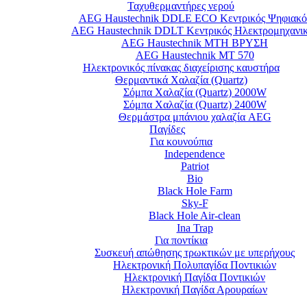
Ταχυθερμαντήρες νερού
AEG Haustechnik DDLE ECO Κεντρικός Ψηφιακό
AEG Haustechnik DDLT Κεντρικός Ηλεκτρομηχανι
AEG Haustechnik MTH ΒΡΥΣΗ
AEG Haustechnik MT 570
Ηλεκτρονικός πίνακας διαχείρισης καυστήρα
Θερμαντικά Χαλαζία (Quartz)
Σόμπα Χαλαζία (Quartz) 2000W
Σόμπα Χαλαζία (Quartz) 2400W
Θερμάστρα μπάνιου χαλαζία AEG
Παγίδες
Για κουνούπια
Independence
Patriot
Bio
Black Hole Farm
Sky-F
Black Hole Air-clean
Ina Trap
Για ποντίκια
Συσκευή απώθησης τρωκτικών με υπερήχους
Ηλεκτρονική Πολυπαγίδα Ποντικιών
Ηλεκτρονική Παγίδα Ποντικιών
Ηλεκτρονική Παγίδα Αρουραίων