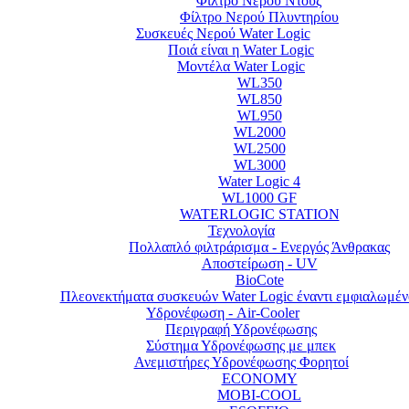
Φίλτρο Νερού Ντουζ
Φίλτρο Νερού Πλυντηρίου
Συσκευές Νερού Water Logic
Ποιά είναι η Water Logic
Μοντέλα Water Logic
WL350
WL850
WL950
WL2000
WL2500
WL3000
Water Logic 4
WL1000 GF
WATERLOGIC STATION
Τεχνολογία
Πολλαπλό φιλτράρισμα - Ενεργός Άνθρακας
Αποστείρωση - UV
BioCote
Πλεονεκτήματα συσκευών Water Logic έναντι εμφιαλωμέν
Υδρονέφωση - Air-Cooler
Περιγραφή Υδρονέφωσης
Σύστημα Υδρονέφωσης με μπεκ
Ανεμιστήρες Υδρονέφωσης Φορητoί
ECONOMY
MOBI-COOL