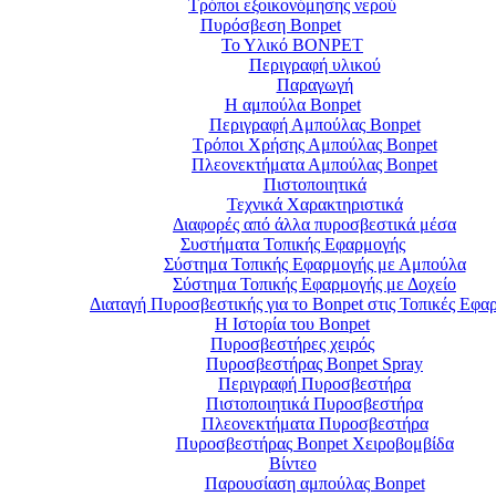
Τρόποι εξοικονόμησης νερού
Πυρόσβεση Bonpet
Το Υλικό BONPET
Περιγραφή υλικού
Παραγωγή
Η αμπούλα Bonpet
Περιγραφή Αμπούλας Bonpet
Τρόποι Χρήσης Αμπούλας Bonpet
Πλεονεκτήματα Αμπούλας Bonpet
Πιστοποιητικά
Τεχνικά Χαρακτηριστικά
Διαφορές από άλλα πυροσβεστικά μέσα
Συστήματα Τοπικής Εφαρμογής
Σύστημα Τοπικής Εφαρμογής με Αμπούλα
Σύστημα Τοπικής Εφαρμογής με Δοχείο
Διαταγή Πυροσβεστικής για το Bonpet στις Τοπικές Εφα
Η Ιστορία του Bonpet
Πυροσβεστήρες χειρός
Πυροσβεστήρας Bonpet Spray
Περιγραφή Πυροσβεστήρα
Πιστοποιητικά Πυροσβεστήρα
Πλεονεκτήματα Πυροσβεστήρα
Πυροσβεστήρας Bonpet Χειροβομβίδα
Βίντεο
Παρουσίαση αμπούλας Bonpet