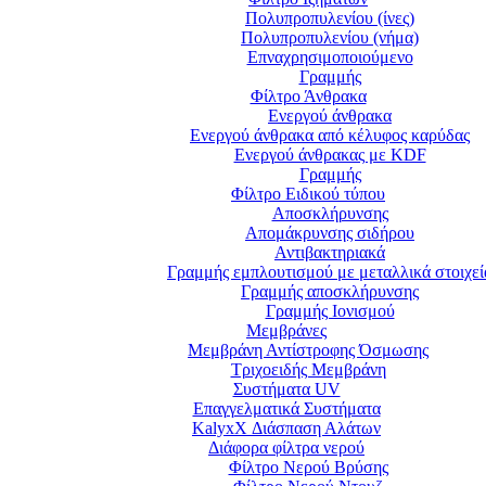
Πολυπροπυλενίου (ίνες)
Πολυπροπυλενίου (νήμα)
Επναχρησιμοποιούμενο
Γραμμής
Φίλτρο Άνθρακα
Ενεργού άνθρακα
Ενεργού άνθρακα από κέλυφος καρύδας
Ενεργoύ άνθρακας με KDF
Γραμμής
Φίλτρο Ειδικού τύπου
Αποσκλήρυνσης
Απομάκρυνσης σιδήρου
Αντιβακτηριακά
Γραμμής εμπλουτισμού με μεταλλικά στοιχεί
Γραμμής αποσκλήρυνσης
Γραμμής Ιονισμού
Μεμβράνες
Μεμβράνη Αντίστροφης Όσμωσης
Τριχοειδής Μεμβράνη
Συστήματα UV
Επαγγελματικά Συστήματα
KalyxX Διάσπαση Αλάτων
Διάφορα φίλτρα νερού
Φίλτρο Νερού Βρύσης