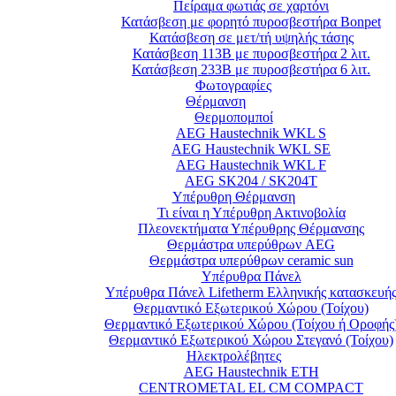
Πείραμα φωτιάς σε χαρτόνι
Κατάσβεση με φορητό πυροσβεστήρα Bonpet
Κατάσβεση σε μετ/τή υψηλής τάσης
Κατάσβεση 113Β με πυροσβεστήρα 2 λιτ.
Κατάσβεση 233Β με πυροσβεστήρα 6 λιτ.
Φωτογραφίες
Θέρμανση
Θερμοπομποί
AEG Haustechnik WKL S
AEG Haustechnik WKL SE
AEG Haustechnik WKL F
AEG SK204 / SK204T
Υπέρυθρη Θέρμανση
Τι είναι η Υπέρυθρη Ακτινοβολία
Πλεονεκτήματα Υπέρυθρης Θέρμανσης
Θερμάστρα υπερύθρων AEG
Θερμάστρα υπερύθρων ceramic sun
Υπέρυθρα Πάνελ
Υπέρυθρα Πάνελ Lifetherm Ελληνικής κατασκευή
Θερμαντικό Εξωτερικού Χώρου (Τοίχου)
Θερμαντικό Εξωτερικού Χώρου (Τοίχου ή Οροφής
Θερμαντικό Εξωτερικού Χώρου Στεγανό (Τοίχου)
Ηλεκτρολέβητες
AEG Haustechnik ETH
CENTROMETAL EL CM COMPACT