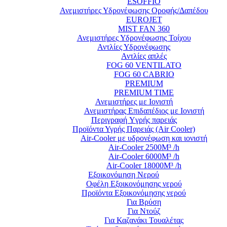
ESOFFIO
Ανεμιστήρες Υδρονέφωσης Οροφής/Δαπέδου
EUROJET
MIST FAN 360
Ανεμιστήρες Υδρονέφωσης Τοίχου
Αντλίες Υδρονέφωσης
Αντλίες απλές
FOG 60 VENTILATO
FOG 60 CABRIO
PREMIUM
PREMIUM TIME
Ανεμιστήρες με Ιονιστή
Ανεμιστήρας Επιδαπέδιος με Ιονιστή
Περιγραφή Yγρής παρειάς
Προϊόντα Υγρής Παρειάς (Air Cooler)
Air-Cooler με υδρονέφωση και ιονιστή
Air-Cooler 2500M³ /h
Air-Cooler 6000M³ /h
Air-Cooler 18000M³ /h
Εξοικονόμηση Νερού
Οφέλη Εξοικονόμησης νερού
Προϊόντα Εξοικονόμησης νερού
Για Βρύση
Για Ντούζ
Για Καζανάκι Τουαλέτας