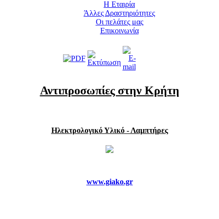
Η Εταιρία
Άλλες Δραστηριότητες
Οι πελάτες μας
Επικοινωνία
Αντιπροσωπίες στην Κρήτη
Ηλεκτρολογικό Υλικό - Λαμπτήρες
www.giako.gr