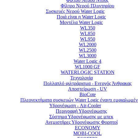
Φίλτρο Νερού Ντουζ
Φίλτρο Νερού Πλυντηρίου
Συσκευές Νερού Water Logic
Ποιά είναι η Water Logic
Μοντέλα Water Logic
WL350
WL850
WL950
WL2000
WL2500
WL3000
Water Logic 4
WL1000 GF
WATERLOGIC STATION
Τεχνολογία
Πολλαπλό φιλτράρισμα - Ενεργός Άνθρακας
Αποστείρωση - UV
BioCote
Πλεονεκτήματα συσκευών Water Logic έναντι εμφιαλωμέν
Υδρονέφωση - Air-Cooler
Περιγραφή Υδρονέφωσης
Σύστημα Υδρονέφωσης με μπεκ
Ανεμιστήρες Υδρονέφωσης Φορητoί
ECONOMY
MOBI-COOL