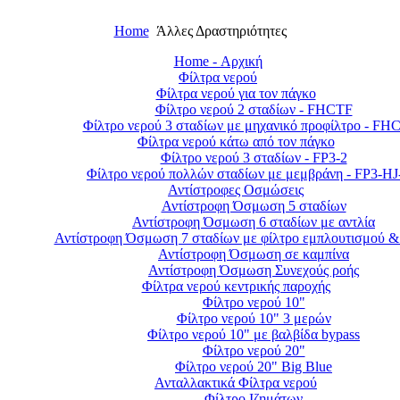
Home
Άλλες Δραστηριότητες
Home - Αρχική
Φίλτρα νερού
Φίλτρα νερού για τον πάγκο
Φίλτρο νερού 2 σταδίων - FHCTF
Φίλτρο νερού 3 σταδίων με μηχανικό προφίλτρο - FH
Φίλτρα νερού κάτω από τον πάγκο
Φίλτρο νερού 3 σταδίων - FP3-2
Φίλτρο νερού πολλών σταδίων με μεμβράνη - FP3-H
Αντίστροφες Οσμώσεις
Αντίστροφη Όσμωση 5 σταδίων
Αντίστροφη Όσμωση 6 σταδίων με αντλία
Αντίστροφη Όσμωση 7 σταδίων με φίλτρο εμπλουτισμού &
Αντίστροφη Όσμωση σε καμπίνα
Αντίστροφη Όσμωση Συνεχούς ροής
Φίλτρα νερού κεντρικής παροχής
Φίλτρο νερού 10"
Φίλτρο νερού 10" 3 μερών
Φίλτρο νερού 10" με βαλβίδα bypass
Φίλτρο νερού 20"
Φίλτρο νερού 20" Big Blue
Ανταλλακτικά Φίλτρα νερού
Φίλτρο Ιζημάτων