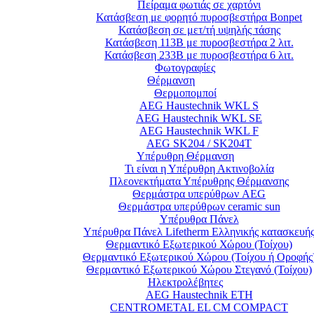
Πείραμα φωτιάς σε χαρτόνι
Κατάσβεση με φορητό πυροσβεστήρα Bonpet
Κατάσβεση σε μετ/τή υψηλής τάσης
Κατάσβεση 113Β με πυροσβεστήρα 2 λιτ.
Κατάσβεση 233Β με πυροσβεστήρα 6 λιτ.
Φωτογραφίες
Θέρμανση
Θερμοπομποί
AEG Haustechnik WKL S
AEG Haustechnik WKL SE
AEG Haustechnik WKL F
AEG SK204 / SK204T
Υπέρυθρη Θέρμανση
Τι είναι η Υπέρυθρη Ακτινοβολία
Πλεονεκτήματα Υπέρυθρης Θέρμανσης
Θερμάστρα υπερύθρων AEG
Θερμάστρα υπερύθρων ceramic sun
Υπέρυθρα Πάνελ
Υπέρυθρα Πάνελ Lifetherm Ελληνικής κατασκευή
Θερμαντικό Εξωτερικού Χώρου (Τοίχου)
Θερμαντικό Εξωτερικού Χώρου (Τοίχου ή Οροφής
Θερμαντικό Εξωτερικού Χώρου Στεγανό (Τοίχου)
Ηλεκτρολέβητες
AEG Haustechnik ETH
CENTROMETAL EL CM COMPACT