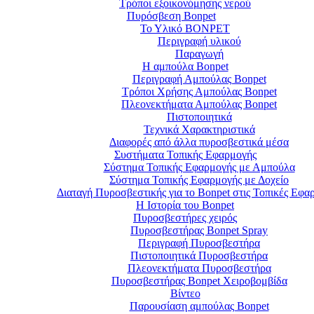
Τρόποι εξοικονόμησης νερού
Πυρόσβεση Bonpet
Το Υλικό BONPET
Περιγραφή υλικού
Παραγωγή
Η αμπούλα Bonpet
Περιγραφή Αμπούλας Bonpet
Τρόποι Χρήσης Αμπούλας Bonpet
Πλεονεκτήματα Αμπούλας Bonpet
Πιστοποιητικά
Τεχνικά Χαρακτηριστικά
Διαφορές από άλλα πυροσβεστικά μέσα
Συστήματα Τοπικής Εφαρμογής
Σύστημα Τοπικής Εφαρμογής με Αμπούλα
Σύστημα Τοπικής Εφαρμογής με Δοχείο
Διαταγή Πυροσβεστικής για το Bonpet στις Τοπικές Εφα
Η Ιστορία του Bonpet
Πυροσβεστήρες χειρός
Πυροσβεστήρας Bonpet Spray
Περιγραφή Πυροσβεστήρα
Πιστοποιητικά Πυροσβεστήρα
Πλεονεκτήματα Πυροσβεστήρα
Πυροσβεστήρας Bonpet Χειροβομβίδα
Βίντεο
Παρουσίαση αμπούλας Bonpet