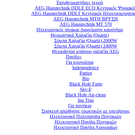
Ταχυθερμαντήρες νερού
AEG Haustechnik DDLE ECO Κεντρικός Ψηφιακό
AEG Haustechnik DDLT Κεντρικός Ηλεκτρομηχανι
AEG Haustechnik MTH ΒΡΥΣΗ
AEG Haustechnik MT 570
Ηλεκτρονικός πίνακας διαχείρισης καυστήρα
Θερμαντικά Χαλαζία (Quartz)
Σόμπα Χαλαζία (Quartz) 2000W
Σόμπα Χαλαζία (Quartz) 2400W
Θερμάστρα μπάνιου χαλαζία AEG
Παγίδες
Για κουνούπια
Independence
Patriot
Bio
Black Hole Farm
Sky-F
Black Hole Air-clean
Ina Trap
Για ποντίκια
Συσκευή απώθησης τρωκτικών με υπερήχους
Ηλεκτρονική Πολυπαγίδα Ποντικιών
Ηλεκτρονική Παγίδα Ποντικιών
Ηλεκτρονική Παγίδα Αρουραίων