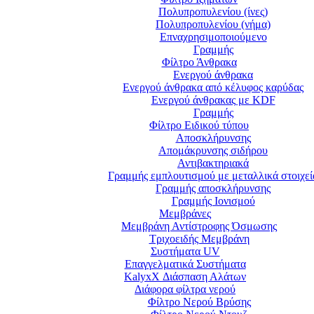
Πολυπροπυλενίου (ίνες)
Πολυπροπυλενίου (νήμα)
Επναχρησιμοποιούμενο
Γραμμής
Φίλτρο Άνθρακα
Ενεργού άνθρακα
Ενεργού άνθρακα από κέλυφος καρύδας
Ενεργoύ άνθρακας με KDF
Γραμμής
Φίλτρο Ειδικού τύπου
Αποσκλήρυνσης
Απομάκρυνσης σιδήρου
Αντιβακτηριακά
Γραμμής εμπλουτισμού με μεταλλικά στοιχεί
Γραμμής αποσκλήρυνσης
Γραμμής Ιονισμού
Μεμβράνες
Μεμβράνη Αντίστροφης Όσμωσης
Τριχοειδής Μεμβράνη
Συστήματα UV
Επαγγελματικά Συστήματα
KalyxX Διάσπαση Αλάτων
Διάφορα φίλτρα νερού
Φίλτρο Νερού Βρύσης