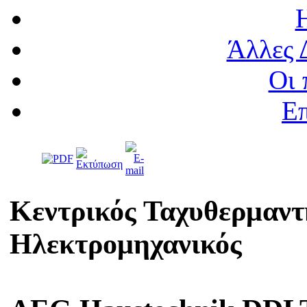
Άλλες 
Οι 
Επ
Κεντρικός Ταχυθερμαντ
Ηλεκτρομηχανικός