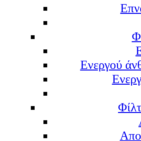
Επν
Φ
Ενεργού άν
Ενερ
Φίλτ
Απο