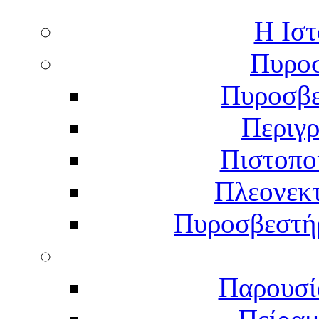
Η Ιστ
Πυροσ
Πυροσβε
Περιγ
Πιστοπο
Πλεονεκ
Πυροσβεστήρ
Παρουσί