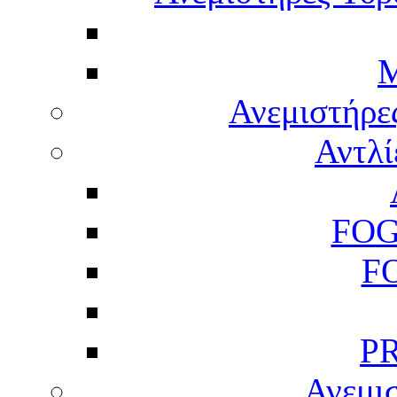
M
Ανεμιστήρε
Αντλί
FOG
F
P
Ανεμισ