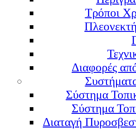
Τρόποι Χρ
Πλεονεκτή
Τεχνι
Διαφορές απ
Συστήματα
Σύστημα Τοπι
Σύστημα Τοπ
Διαταγή Πυροσβεστι