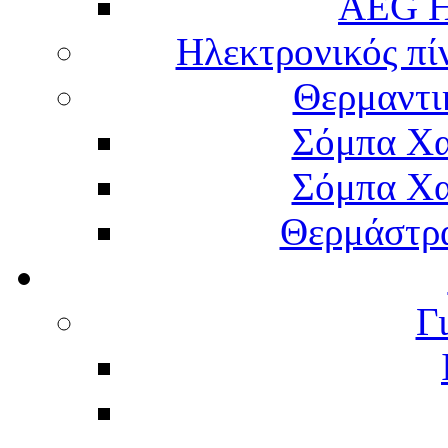
AEG H
Ηλεκτρονικός πί
Θερμαντι
Σόμπα Χα
Σόμπα Χα
Θερμάστρα
Γ