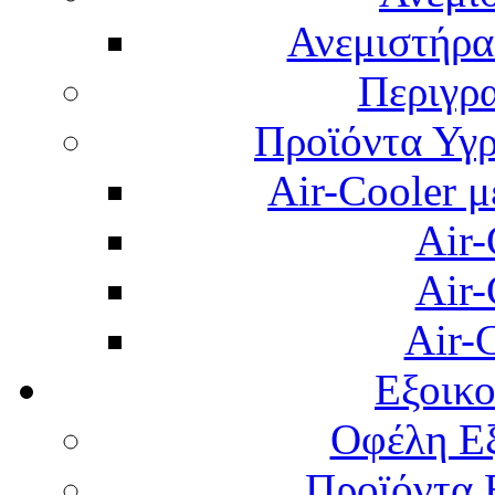
Ανεμιστήρας
Περιγρ
Προϊόντα Υγρ
Air-Cooler μ
Air-
Air-
Air-
Εξοικ
Οφέλη Εξ
Προϊόντα 