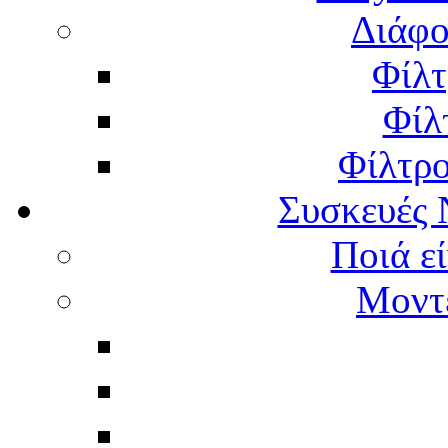
Διάφο
Φίλτ
Φίλ
Φίλτρ
Συσκευές 
Ποιά εί
Μοντέ