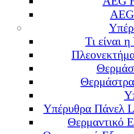
AEG H
AEG
Υπέρ
Τι είναι 
Πλεονεκτήμα
Θερμάσ
Θερμάστρα
Υ
Υπέρυθρα Πάνελ L
Θερμαντικό Ε