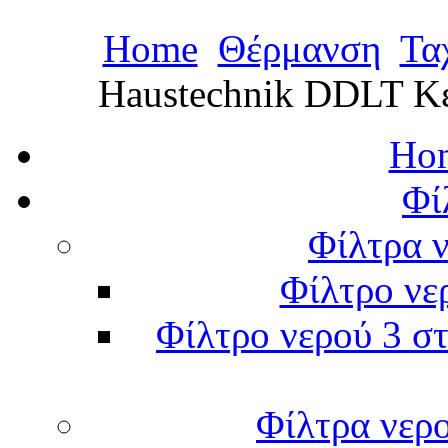
Home
Θέρμανση
Τα
Haustechnik DDLT Κε
Hom
Φί
Φίλτρα ν
Φίλτρο νε
Φίλτρο νερού 3 στ
Φίλτρα νερ