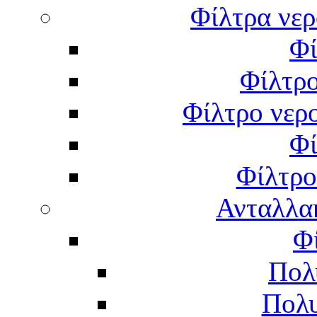
Φίλτρα νερ
Φί
Φίλτρο
Φίλτρο νερο
Φί
Φίλτρο
Ανταλλα
Φ
Πολ
Πολυ