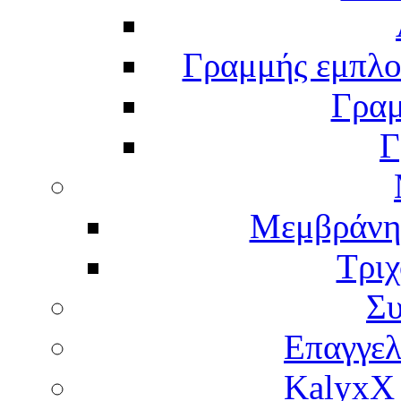
Γραμμής εμπλου
Γραμ
Γ
Μεμβράνη
Τρι
Σ
Επαγγελ
KalyxX