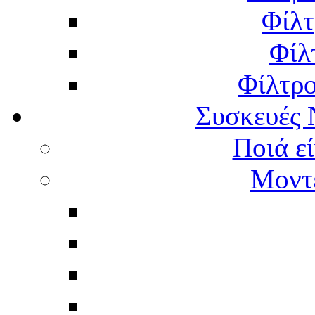
Φίλτ
Φίλ
Φίλτρ
Συσκευές 
Ποιά εί
Μοντέ