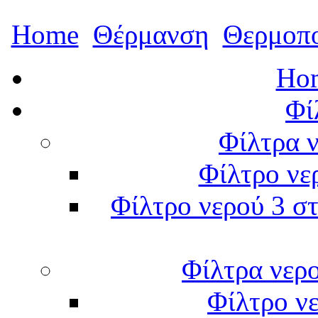
Home
Θέρμανση
Θερμοπ
Hom
Φί
Φίλτρα ν
Φίλτρο νε
Φίλτρο νερού 3 στ
Φίλτρα νερ
Φίλτρο νε