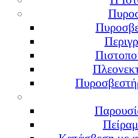
Πυροσ
Πυροσβε
Περιγ
Πιστοπο
Πλεονεκ
Πυροσβεστήρ
Παρουσί
Πείραμ