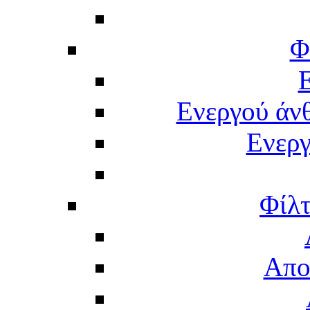
Φ
Ενεργού άν
Ενερ
Φίλτ
Απο