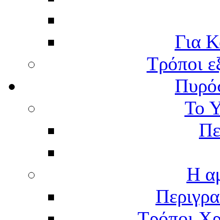
Για Κ
Τρόποι ε
Πυρό
Το 
Πε
Η α
Περιγρα
Τρόποι Χρ