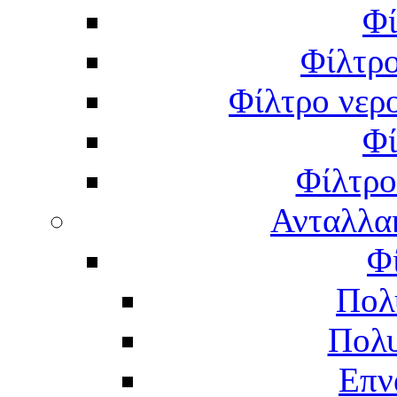
Φί
Φίλτρο
Φίλτρο νερο
Φί
Φίλτρο
Ανταλλα
Φ
Πολ
Πολυ
Επν