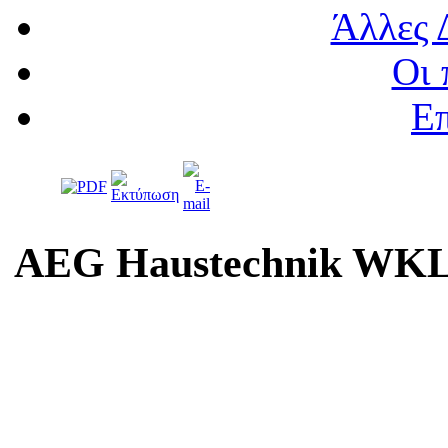
Άλλες 
Οι 
Επ
AEG Haustechnik WKL