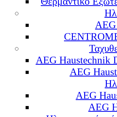
Θερμαντικό Εξωτε
Ηλ
AEG 
CENTROME
Ταχυθ
AEG Haustechnik 
AEG Haust
Ηλ
AEG Hau
AEG H