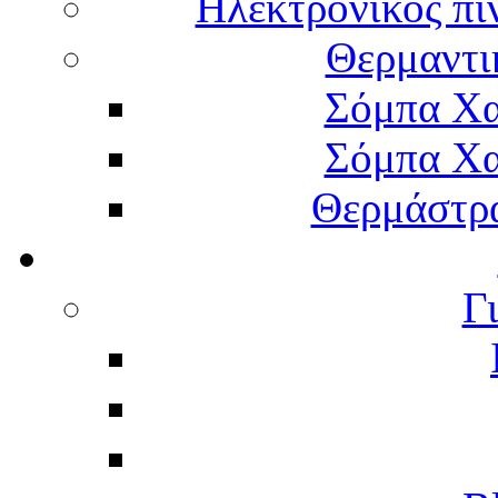
Ηλεκτρονικός πί
Θερμαντι
Σόμπα Χα
Σόμπα Χα
Θερμάστρα
Γ