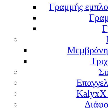
Γραμμής εμπλου
Γραμ
Γ
Μεμβράνη
Τρι
Σ
Επαγγελ
KalyxX
Διάφο