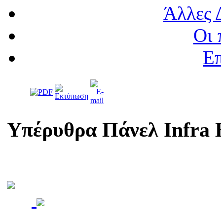
Άλλες 
Οι 
Επ
Υπέρυθρα Πάνελ Infra 