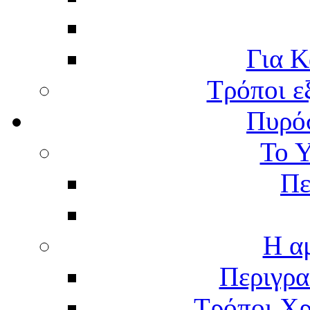
Για Κ
Τρόποι ε
Πυρό
Το 
Πε
Η α
Περιγρα
Τρόποι Χρ