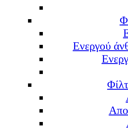
Φ
Ενεργού άν
Ενερ
Φίλτ
Απο