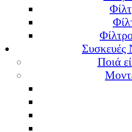
Φίλτ
Φίλ
Φίλτρ
Συσκευές 
Ποιά εί
Μοντέ