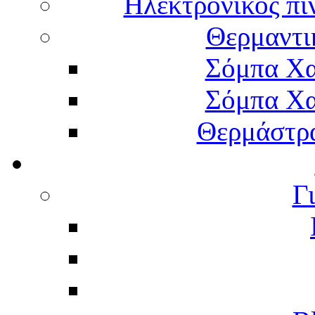
Ηλεκτρονικός πί
Θερμαντι
Σόμπα Χα
Σόμπα Χα
Θερμάστρα
Γ