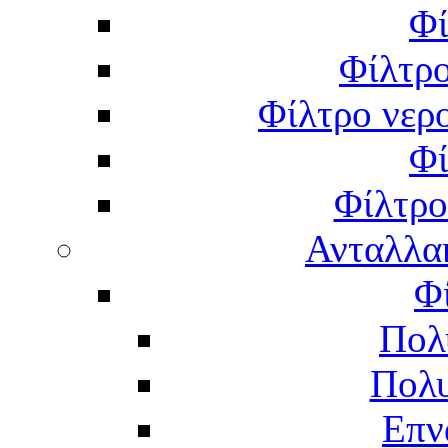
Φί
Φίλτρο
Φίλτρο νερο
Φί
Φίλτρο
Ανταλλα
Φ
Πολ
Πολυ
Επν