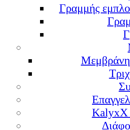
Γραμμής εμπλου
Γραμ
Γ
Μεμβράνη
Τρι
Σ
Επαγγελ
KalyxX
Διάφο