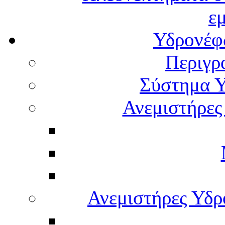
ε
Υδρονέφω
Περιγρ
Σύστημα Υ
Ανεμιστήρες
Ανεμιστήρες Υδ