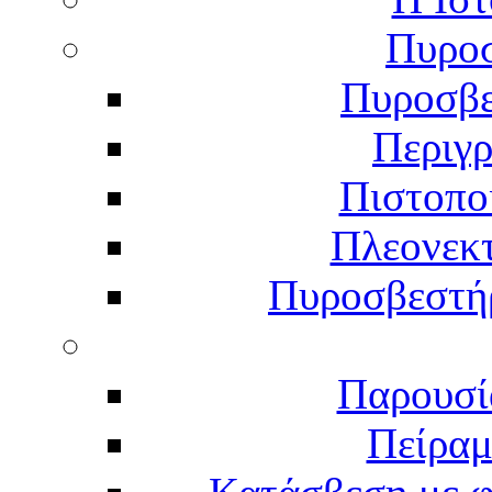
Πυροσ
Πυροσβε
Περιγ
Πιστοπο
Πλεονεκ
Πυροσβεστήρ
Παρουσί
Πείραμ