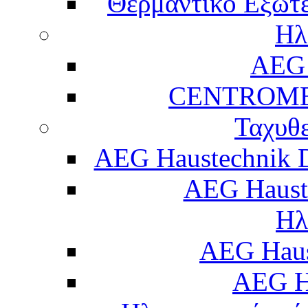
Θερμαντικό Εξωτε
Ηλ
AEG 
CENTROME
Ταχυθ
AEG Haustechnik 
AEG Haust
Ηλ
AEG Hau
AEG H