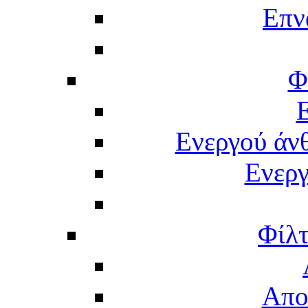
Επν
Φ
Ενεργού άν
Ενερ
Φίλτ
Απο