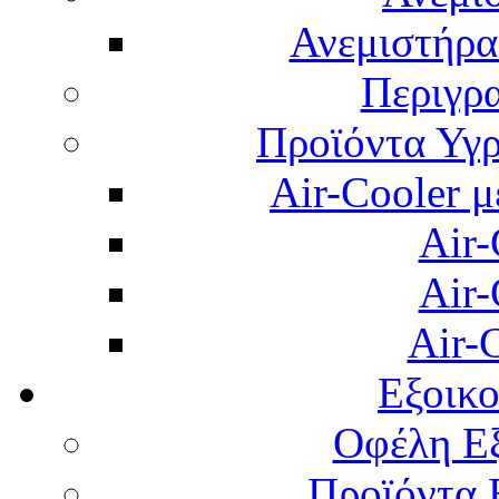
Ανεμιστήρας
Περιγρ
Προϊόντα Υγρ
Air-Cooler μ
Air-
Air-
Air-
Εξοικ
Οφέλη Εξ
Προϊόντα 