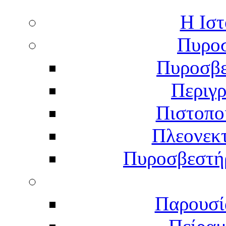
Η Ιστ
Πυροσ
Πυροσβε
Περιγ
Πιστοπο
Πλεονεκ
Πυροσβεστήρ
Παρουσί