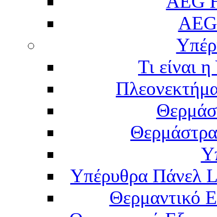
AEG H
AEG
Υπέρ
Τι είναι 
Πλεονεκτήμα
Θερμάσ
Θερμάστρα
Υ
Υπέρυθρα Πάνελ L
Θερμαντικό Ε