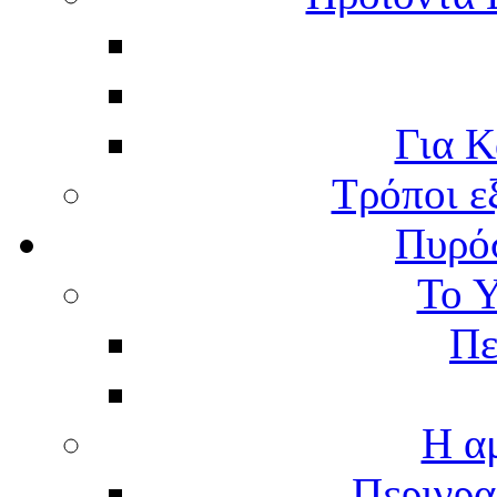
Για Κ
Τρόποι ε
Πυρό
Το 
Πε
Η α
Περιγρα