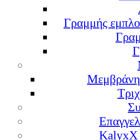
Γραμμής εμπλου
Γραμ
Γ
Μεμβράνη
Τρι
Σ
Επαγγελ
KalyxX