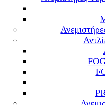
M
Ανεμιστήρε
Αντλί
FOG
F
P
Ανεμισ