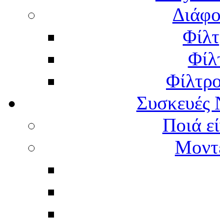
Διάφο
Φίλτ
Φίλ
Φίλτρ
Συσκευές 
Ποιά εί
Μοντέ