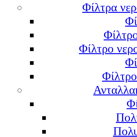
Φίλτρα νερ
Φί
Φίλτρο
Φίλτρο νερο
Φί
Φίλτρο
Ανταλλα
Φ
Πολ
Πολυ