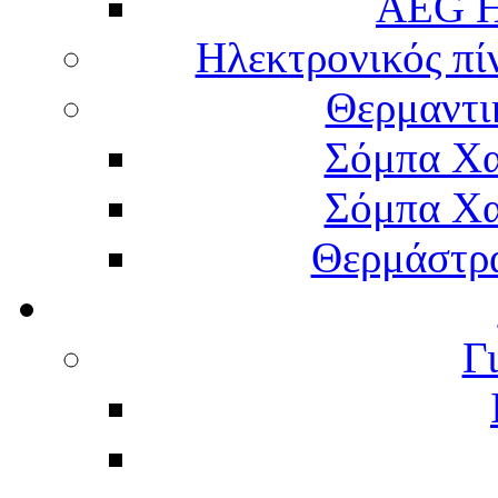
AEG H
Ηλεκτρονικός πί
Θερμαντι
Σόμπα Χα
Σόμπα Χα
Θερμάστρα
Γ