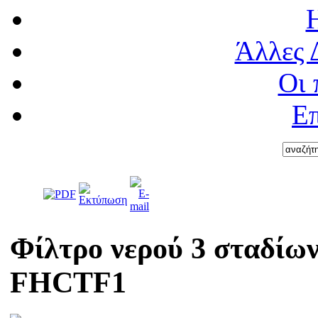
Άλλες 
Οι 
Επ
Φίλτρο νερού 3 σταδίων
FHCTF1